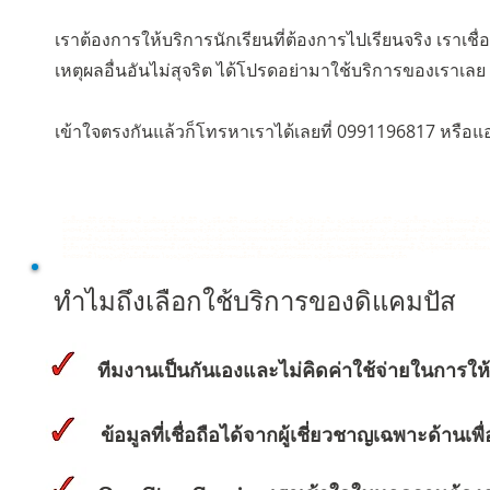
เราต้องการให้บริการนักเรียนที่ต้องการไปเรียนจริง เราเชื่
เหตุผลอื่นอันไม่สุจริต ได้โปรดอย่ามาใช้บริการของเราเลย
เข้าใจตรงกันแล้วก็โทรหาเราได้เลยที่ 0991196817 หรือ
ນັກສຶກສາທີ່ດີ ຮັກດີອົດສະຕາລີ ເນເທີແລນເປັນສິ່ງທີ່ດີ ຮຽນຮູ້ອິຕາລີດີ ການເຮັດວຽກແລະດີ ຮຽນຮູ້ໄຫມຈີນ ຮຽນຮູ້ເຍຍລະມັນທີ່ດີ ງາມນັກສຶກສາ ຮຽນຮູ້ອົດສະຕາ
ພາສາອັງກິດໃນນິວຊີແລນ ຮຽນຮູ້ພາສາອັງກິດປະເທດອັງກິດ ຮຽນຮູ້ໃນປະເທດອັງກິດດີມັນ ຮຽນຮູ້ປະລິນຍາຕີປະເທດອັງກິດ ຮຽນຮູ້ປະລິນຍາຕີປະເທດອົດສະຕາລີ
ອົດສະຕາລີ ຮຽນຮູ້ປະລິນຍາໂທປະເທດນິວຊີແລນ ຮຽນຮູ້ປະລິນຍາໂທປະເທດເຍຍລະມັນ ຮຽນຮູ້ປະລິນຍາໂທປະເທດສະຫະລັດອາເມລິກາ ຫຼັກ​ສູດໃນໄລຍະສັ້ນປະເທດອັງກິດ
ອັງກິດ ຄ່າໃຊ້ຈ່າຍຮຽນຮູ້ປະເທດອົດສະຕາລີ ຄ່າໃຊ້ຈ່າຍຮຽນຮູ້ປະເທດນິວຊີແລນ ຮຽນຮູ້ຊໍາ​ເມີ​ວິນໃນອັງກິດ ຮຽນຮູ້ຊໍາ​ເມີ​ວິນໃນອົດສະຕາລີ ຮຽນຮູ້ຊໍາ​ເມ
ອົດສະຕາລີ ໂຮງຮຽນສູງໃນນິວຊີແລນ ໂຮງຮຽນສູງໃນສະຫະລັດອາເມລິກາ ສຶກສາໃນ​ຕ່າງ​ປະ​ເທດ ຮຽນຮູ້ພາສາອັງກິດໃນປະເທດອັງກິດ
ทำไมถึงเลือกใช้บริการของดิแคมปัส
ทีมงานเป็นกันเองและไม่คิดค่าใช้จ่ายในการให
ข้อมูลที่เชื่อถือได้จากผู้เชี่ยวชาญเฉพาะด้านเพื