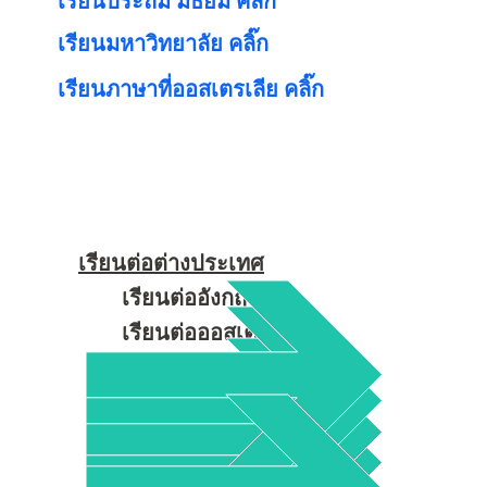
เรียนประถม มัธยม คลิ๊ก
เรียนมหาวิทยาลัย คลิ๊ก
เรียนภาษาที่ออสเตรเลีย คลิ๊ก
เรียนต่อต่างประเทศ ศึกษาต่อต่างประเทศ เรียนนอก เรียนมัธยมที่อังกฤษ เรียนภาษาที่อังกฤษ เรียนซัมเมอร์ที่อังกฤษ เรียนมหาวิทยาลัยที่อังกฤษ Thecampu
อังกฤษ เรียนป.โทอังกฤษ เรียนต่างประเทศ เรียนประเทศอังกฤษ เรียนต่อโทที่อังกฤษ เรียนป.ตรีออสเตรเลีย เรียนภาษาอังกฤษต่างประเทศราคาถูก StudyabroadU
อังกฤษ เรียนป.โทออสเตรเลีย เรียนประเทศออสเตรเลีย เรียนต่อโทอังกฤษ เรียนป.ตรีอังกฤษ เรียนต่อประเทศออสเตรเลีย SummerUK เรียนภาษาและทำงานที่ออสเตรเ
สั้นที่อังกฤษ เรียนBoardingschoolอังกฤษ เรียนA-Levelที่อังกฤษ เรียนGCSEที่อังกฤษ เรียนIGCSEที่อังกฤษ เรียนIELTSที่อังกฤษ โรงเรียนมัธยมในอังกฤษ ຮຽນຕ
ພາສາອັງກິດປະເທດອັງກິດ ຮຽນຮູ້ໃນປະເທດອັງກິດດີມັນ ຮຽນຕໍ່ປະລິນຍາຕີປະເທດອັງກິດ ຮຽນຕໍ່ປະລິນຍາຕີປະເທດອົດສະຕາລີ ຮຽນຕໍ່ປະລິນຍາຕີປະເທດນິວຊີແລນ ຮຽນຕໍ່
ເຍຍລະມັນ ຮຽນຕໍ່ປະລິນຍາໂທປະເທດສະຫະລັດອາເມລິກາ ຫຼັກສູດໄລຍະສັ້ນປະເທດອັງກິດ ຫຼັກສູດໄລຍະສັ້ນປະເທດອົດສະຕາລີ ຫຼັກສູດໄລຍະສັ້ນປະເທດນິວຊີແລນ ຫຼັກສູດໄລຍະສັ້ນປະ
ຮຽນຮູ້ເມີວິນໃນນິວຊີແລນ ໂຮງຮຽນກິນນອນໃນອັງກິດ ໂຮງຮຽນກິນນອນໃນອົດສະຕາລີ ໂຮງຮຽນກິນນອນໃນນິວຊີແລນ ໂຮງຮຽນກິນນອນໃນສະຫະລັດອາເມລິກາ ໂຮງຮຽນສູງໃນອັງ
เรียนต่อต่างประเทศ
เรียนต่ออังกฤษ
เรียนต่อออสเตรเลีย
เรียนต่อนิวซีแลนด์
เรียนซัมเมอร์อังกฤษ
เรียนมัธยมที่อังกฤษ