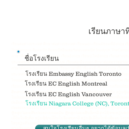
เรียนภาษา
เรียนต่อต่างประเทศ ศึกษาต่อต่างประเทศ เรียนนอก เรียนมัธยมที่อังกฤษ เร
TheCampus ดิแคมปัส ดิแคมปัสอินเตอร์เดอะแคมปัส StudyUK TheCampus
ภาษาที่ออสเตรเลีย เรียนภาษา เรียนอังกฤษ เรียนป.โทอังกฤษ เรียนต่างประ
ชื่อโรงเรียน
ประเทศราคาถูก StudyabroadUK เรียนต่อเมืองนอก ศึกษาต่อสหราชอาณาจัก
ภาษาอังกฤษ Summerอังกฤษ เรียนภาษาที่นิวซีแลนด์ เรียนอังกฤษ เรียนป.โ
โรงเรียน Embassy English Toronto
ประเทศออสเตรเลีย SummerUK เรียนภาษาและทำงานที่ออสเตรเลีย เรียนมหาว
โทออสเตรเลีย เรียนต่อประเทศนิวซีแลนด์ โรงเรียนBoardingschoolUK เรียน
โรงเรียน EC English Montreal
เรียนGCSEที่อังกฤษ เรียนIGCSEที่อังกฤษ เรียนIELTSที่อังกฤษ โรงเรียน
ສຶກສາປະເທດອົດສະຕາລີ ສຶກສາປະເທດນິວຊີແລນ ຮຽນຮູ້ພາສາອັງກິດ ຮຽນຮູ້ພ
โรงเรียน EC English Vancouver
ໃນປະເທດອັງກິດດີມັນ ຮຽນຕໍ່ປະລິນຍາຕີປະເທດອັງກິດ ຮຽນຕໍ່ປະລິນຍາຕີປະເ
ປະລິນຍາຕີປະເທດສະຫະລັດອາເມລິກາ ຮຽນຕໍ່ປະລິນຍາໂທປະເທດອັງກິດ ຮຽນຕ
โรงเรียน Niagara College (NC), Toro
ປະເທດເຍຍລະມັນ ຮຽນຕໍ່ປະລິນຍາໂທປະເທດສະຫະລັດອາເມລິກາ ຫຼັກສູດໄລຍະສັ
ຫຼັກສູດໄລຍະສັ້ນປະເທດເຍຍລະມັນ ຫຼັກສູດໄລຍະສັ້ນອິຕາລີ ຄ່າໃຊ້ຈ່າຍຮຽນຕໍ່
ເມີວິນໃນອັງກິດ ຮຽນຮູ້ຊໍາເມີວິນໃນອົດສະຕາລີ ຮຽນຮູ້ເມີວິນໃນນິວຊີແລ
ໂຮງຮຽນກິນນອນໃນສະຫະລັດອາເມລິກາ ໂຮງຮຽນສູງໃນອັງກິດ ໂຮງຮຽນສູງໃນອ
สนใจโรงเรียนอื่นๆ อยากได้ข้อมูลเพิ
ຮຽນຮູ້ພາສາອັງກິດໃນປະເທດອັງກິດ