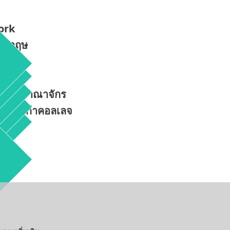
ork
อังกฤษ
งกฤษ
สหราชอาณาจักร
ลเบอร์ก้าคอลเลจ