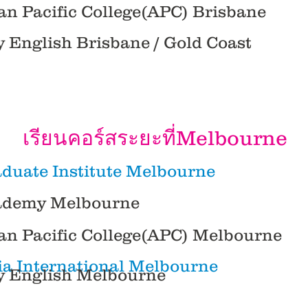
ian Pacific College(APC) Brisbane
y English
Brisbane / Gold Coast
เรียนคอร์สระยะที่Melbourne
aduate Institute Melbourne
cademy Melbourne
ian Pacific College(APC) Melbourne
ia International Melbourne
y English
Melbourne