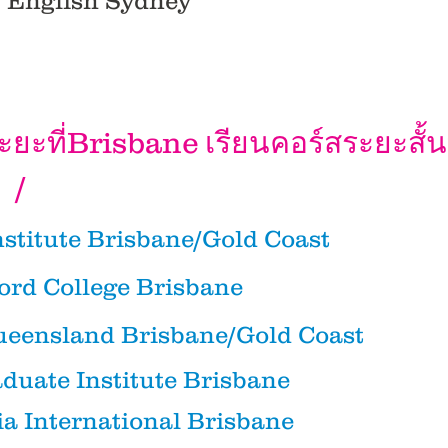
y English
Sydney
ะยะที่Brisbane
เรียนคอร์สระยะสั้
/
nstitute Brisbane/Gold Coast
ord College Brisbane
Queensland
Brisbane/
Gold Coast
duate Institute Brisbane
ia International Brisbane