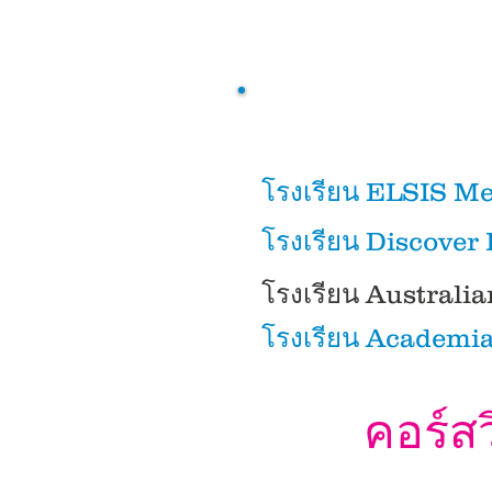
โรงเรียน ELSIS M
โรงเรียน Discover
โรงเรียน Australi
ນັກສຶກສາທີ່ດີ ຮັກດີອົດສະຕາລີ ເນເທີ
ອົດສະຕາລີງາມ ການສຶກສາໃນຖ້ຽວບິນນ
ອັງກິດ
โรงเรียน Academi
ຮຽນຮູ້ພາສາຂອງອົດສະຕາລີ ຮຽນຮູ້ພາ
ອັງກິດ ຮຽນຮູ້ປະລິນຍາຕີປະເທດອົດສ
ອາເມລິກາ ຮຽນຮູ້ປະລິນຍາໂທປະເທດອ
ເຍຍລະມັນ ຮຽນຮູ້ປະລິນຍາໂທປະເທດສະຫ
คอร์สว
ປະເທດນິວຊີແລນ ຫຼັກ​ສູດໃນໄລຍະສັ້ນປ
ຄ່າໃຊ້ຈ່າຍຮຽນຮູ້ປະເທດນິວຊີແລນ