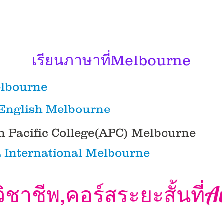
เรียนภาษาที่Melbourne
elbourne
 English Melbourne
an Pacific College(APC) Melbourne
ແລນເປັນສິ່ງທີ່ດີ ຮຽນຮູ້ອິຕາລີດີ ການເຮັດວຽກແລະດີ ຮຽນຮູ້ໄຫມຈີນ ຮຽນຮູ້ເຍຍລະມັນທີ່
ິວຊີແລນ ການເຮັດວຽກແລະງາມ ຮຽນຮູ້ງາມຈີນ ຮຽນຮູ້ເຍຍລະມັນຂ້າພະເຈົ້າ ຮຽນຮູ້ໃນ
a International Melbourne
ສາອັງກິດໃນນິວຊີແລນ ຮຽນຮູ້ພາສາອັງກິດປະເທດອັງກິດ ຮຽນຮູ້ໃນປະເທດອັງກິດດີມັນ
ະຕາລີ ຮຽນຮູ້ປະລິນຍາຕີປະເທດນິວຊີແລນ ຮຽນຮູ້ປະລິນຍາຕີປະເທດເຍຍລະມັນ ຮຽນຮູ
ັງກິດ ຮຽນຮູ້ປະລິນຍາໂທປະເທດອົດສະຕາລີ ຮຽນຮູ້ປະລິນຍາໂທປະເທດນິວຊີແລນ ຮຽນ
ະລັດອາເມລິກາ ຫຼັກ​ສູດໃນໄລຍະສັ້ນປະເທດອັງກິດ ຫຼັກ​ສູດໃນໄລຍະສັ້ນປະເທດອົດສະ
Au
ิชาชีพ,คอร์สระยะสั้นที่
ະເທດເຍຍລະມັນ ຫຼັກ​ສູດໃນໄລຍະສັ້ນອິຕາລີ ຄ່າໃຊ້ຈ່າຍຮຽນຮູ້ປະເທດອັງກິດ ຄ່າໃຊ້ຈ