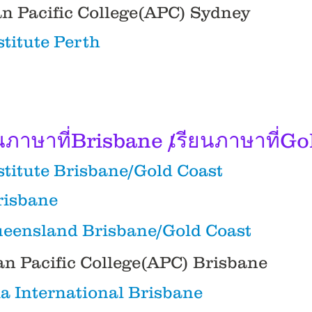
ian Pacific College(APC) Sydney
stitute Perth
นภาษาที่Brisbane /
เรียนภาษาที่Go
stitute Brisbane/Gold Coast
risbane
ueensland Brisbane/Gold Coast
ian Pacific College(APC) Brisbane
a International Brisbane