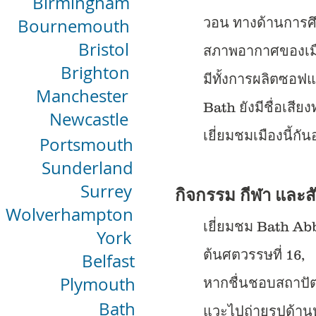
Birmingham
Bournemouth
วอน ทางด้านการศึก
Bristol
สภาพอากาศของเมื
Brighton
มีทั้งการผลิตซอฟแวร
Manchester
Bath ยังมีชื่อเสีย
Newcastle
เยี่ยมชมเมืองนี้กั
Portsmouth
Sunderland
Surrey
กิจกรรม กีฬา และ
Wolverhampton
เยี่ยมชม Bath Abb
York
ต้นศตวรรษที่ 16,
Belfast
Plymouth
หากชื่นชอบสถาปัต
Bath
แวะไปถ่ายรูปด้าน